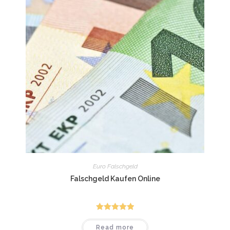
Euro Falschgeld
Falschgeld Kaufen Online
Rated
5.00
Read more
out of 5