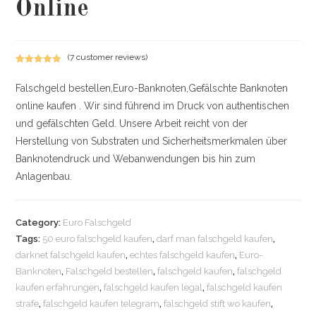
Online
(
7
customer reviews)
Rated
5
5.00
out of 5
Falschgeld bestellen,Euro-Banknoten,Gefälschte Banknoten
based on
online kaufen . Wir sind führend im Druck von authentischen
customer
und gefälschten Geld. Unsere Arbeit reicht von der
ratings
Herstellung von Substraten und Sicherheitsmerkmalen über
Banknotendruck und Webanwendungen bis hin zum
Anlagenbau.
Category:
Euro Falschgeld
Tags:
50 euro falschgeld kaufen
,
darf man falschgeld kaufen
,
darknet falschgeld kaufen
,
echtes falschgeld kaufen
,
Euro-
Banknoten
,
Falschgeld bestellen
,
falschgeld kaufen
,
falschgeld
kaufen erfahrungen
,
falschgeld kaufen legal
,
falschgeld kaufen
strafe
,
falschgeld kaufen telegram
,
falschgeld stift wo kaufen
,