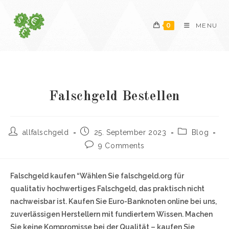
Skip
to
0
MENU
content
Falschgeld Bestellen
Post
Post
Post
allfalschgeld
25. September 2023
Blog
author:
published:
category:
Post
9 Comments
comments:
Falschgeld kaufen “Wählen Sie falschgeld.org für
qualitativ hochwertiges Falschgeld, das praktisch nicht
nachweisbar ist. Kaufen Sie Euro-Banknoten online bei uns,
zuverlässigen Herstellern mit fundiertem Wissen. Machen
Sie keine Kompromisse bei der Qualität – kaufen Sie