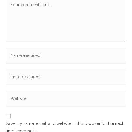
Comment
Enter
your
name
Enter
or
your
username
email
to
Enter
address
comment
your
to
website
comment
URL
Save my name, email, and website in this browser for the next
(optional)
time I comment.