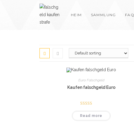
Skip
to
HEIM
SAMMLUNG
FAQ
content
Euro Falschgeld
Kaufen falschgeld Euro
Rated
4.75
Read more
out of 5