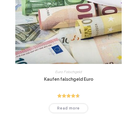
Euro Falschgeld
Kaufen falschgeld Euro
Rated
4.75
Read more
out of 5