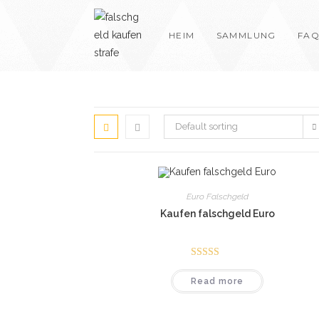
Skip
to
HEIM
SAMMLUNG
FAQ
content
Default sorting
Euro Falschgeld
Kaufen falschgeld Euro
Rated
4.75
Read more
out of 5