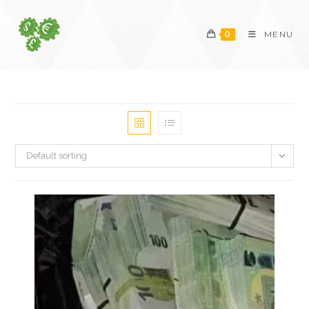
Skip
to
0
MENU
content
Default sorting