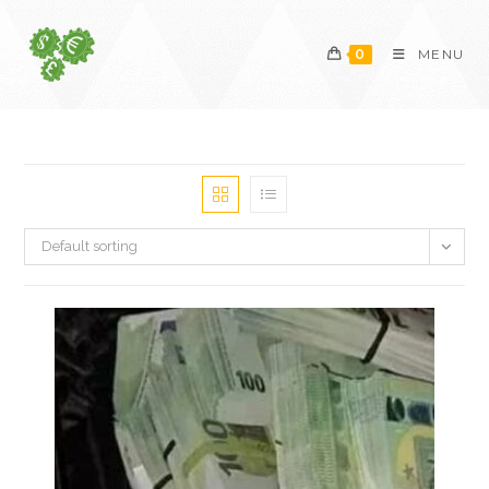
Skip
to
0
MENU
content
Default sorting