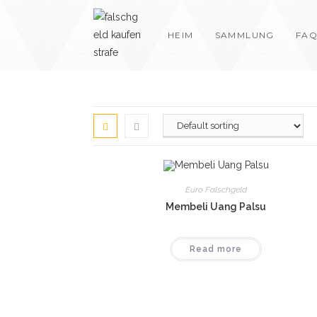
Skip
to
HEIM
SAMMLUNG
FAQ
content
Euro Falschgeld
Membeli Uang Palsu
Read more