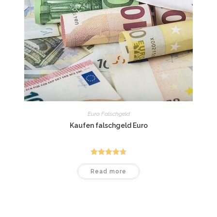
Euro Falschgeld
Kaufen falschgeld Euro
Rated
4.75
Read more
out of 5