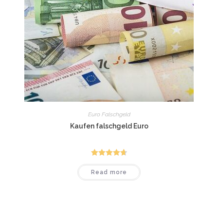
Euro Falschgeld
Kaufen falschgeld Euro
Rated
4.75
Read more
out of 5