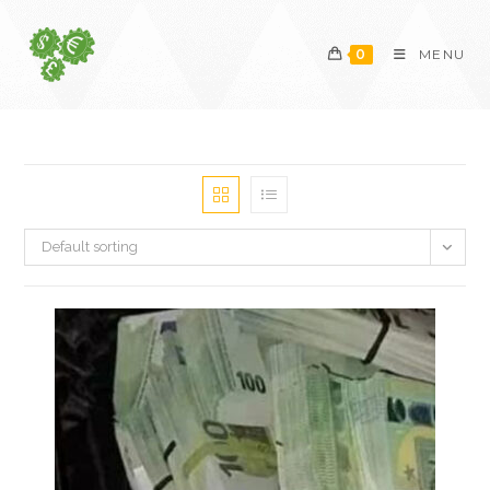
Skip
to
0
MENU
content
Default sorting