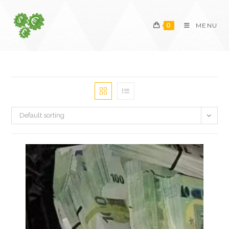
Skip
to
0
MENU
content
Default sorting