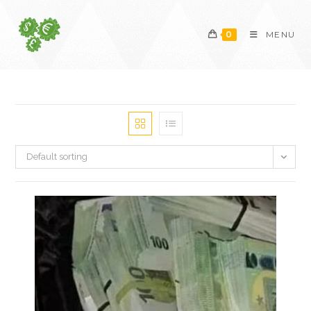
Skip
to
0
MENU
content
Default sorting