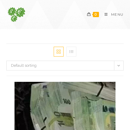
Skip
to
0
MENU
content
Default sorting