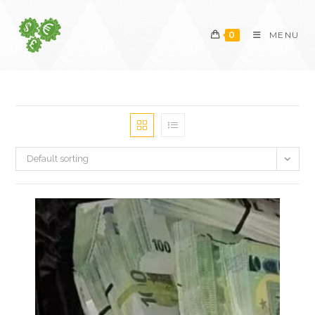
Skip
to
0
MENU
content
Default sorting