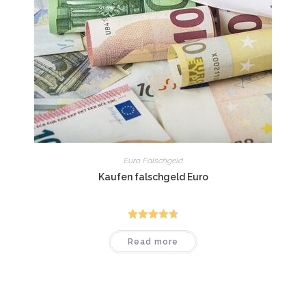
Euro Falschgeld
Kaufen falschgeld Euro
Rated
4.75
Read more
out of 5