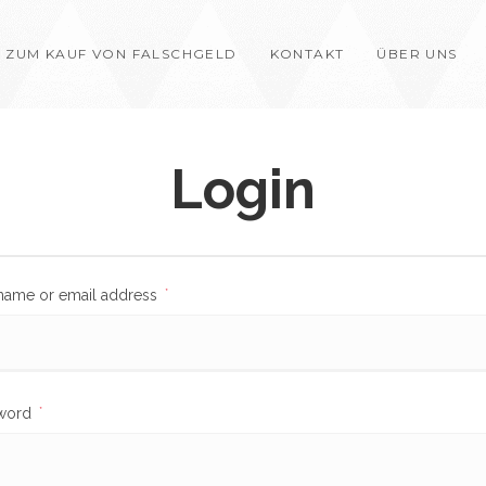
 ZUM KAUF VON FALSCHGELD
KONTAKT
ÜBER UNS
Login
Required
name or email address
*
Required
word
*