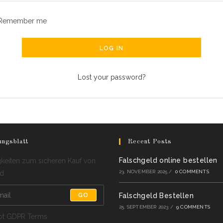
Remember me
LOG IN
Lost your password?
ungsblatt
Recent Posts
Falschgeld online bestellen
keiten zum sicheren Kauf von
23. NOVEMBER 2025
/
0 COMMENTS
ld
GO
Falschgeld Bestellen
25. SEPTEMBER 2023
/
9 COMMENTS
pt GDPR Terms